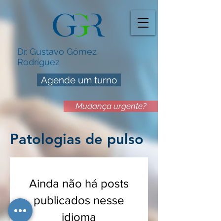
Dr. Gustavo Gómez
Rodríguez
Agende um turno
Mudança urgente?
Patologias de pulso
Ainda não há posts
publicados nesse
idioma