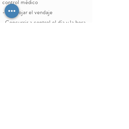
control médico
-No mojar el vendaje
-Concurrir a control el día y la hora
indicada luego de la cirugía
-Tomar la medicación de la siguiente
manera:
Cefalxina 1 comprimido cada 6hs por
48hs
Lixidol 1 comprimido cada 12hs por 5
días
Blokium Cox 1 comprimido cada día
por 7 días