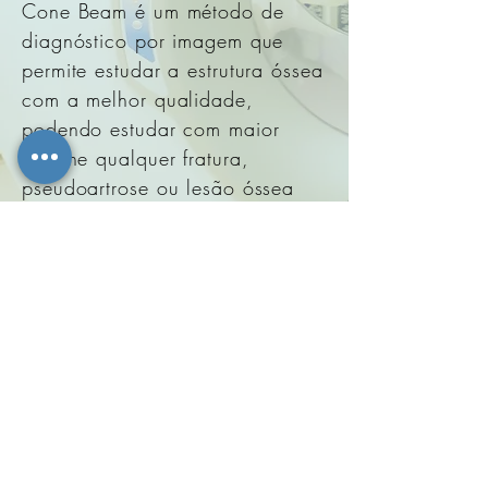
Cone Beam é um método de
diagnóstico por imagem que
permite estudar a estrutura óssea
com a melhor qualidade,
podendo estudar com maior
detalhe qualquer fratura,
pseudoartrose ou lesão óssea
que permita um melhor
diagnóstico. O Dr. GGR
trabalha ao lado da equipe de
diagnóstico por imagem do
HIMAN, composta por
profissionais altamente treinados,
sob a direção do
Dr. Alejandro Rolón, médico que
nos últimos anos se tornou uma
grande referência na área.