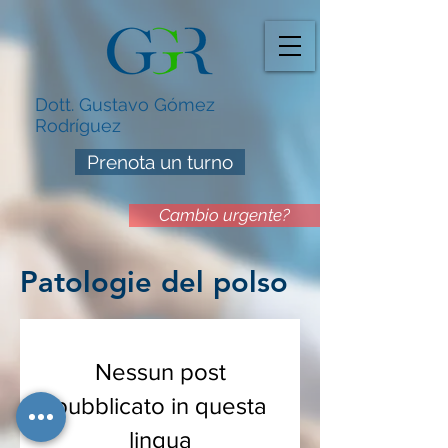
Dott. Gustavo Gómez
Rodríguez
Prenota un turno
Cambio urgente?
Patologie del polso
Nessun post
pubblicato in questa
lingua