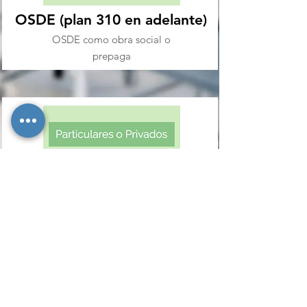
OSDE (plan 310 en adelante)
OSDE como obra social o
prepaga
Particular o Privado
Sin cobertura o cualquier obra
social o prepaga que no sea
OSDE
011 4787-6908