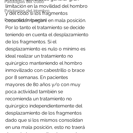
Patologías del Codo
limitación en la movilidad del hombro 
Patologías del Hombro
y del codo si los fragmentos 
Preguntas frecuentes
consolidan (pegan) en mala posición. 
Por lo tanto el tratamiento se decide 
teniendo en cuenta el desplazamiento 
de los fragmentos. Si el 
desplazamiento es nulo o mínimo es 
ideal realizar un tratamiento no 
quirúrgico manteniendo el hombro 
inmovilizado con cabestrillo o brace 
por 8 semanas. En pacientes 
mayores de 80 años y/o con muy 
poca actividad también se 
recomienda un tratamiento no 
quirúrgico independientemente del 
desplazamiento de los fragmentos 
dado que si los mismos consolidan 
en una mala posición, esto no traerá 