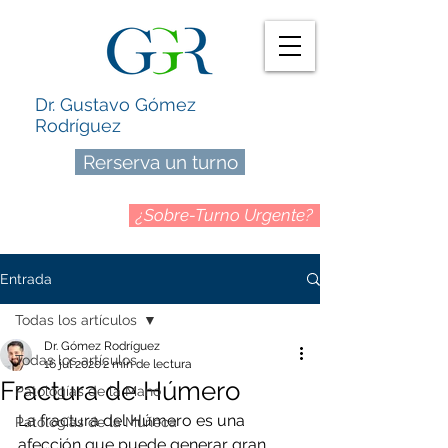
Dr. Gustavo Gómez
Rodríguez
Rerserva un turno
¿Sobre-Turno Urgente?
Entrada
Todas los artículos
Dr. Gómez Rodríguez
Todas los artículos
16 jul 2020
2 min de lectura
Fractura de Húmero
Patologías de la Mano
La fractura del Húmero es una 
Patologías de la Muñeca
afección que puede generar gran 