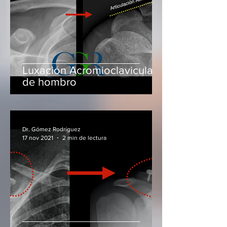
Luxación Acromioclavicular
de hombro
Dr. Gómez Rodríguez
17 nov 2021
2 min de lectura